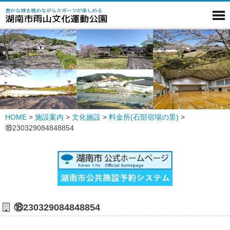
HOME
>
施設案内
>
文化施設
>
料金所(石部宿場の里)
>
⑱230329084848854
⑱230329084848854