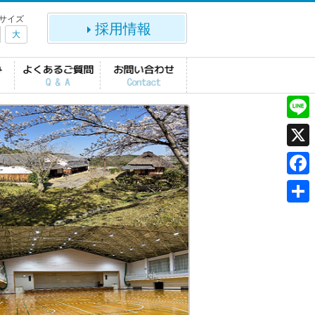
サイズ
採用情報
大
L
i
X
n
F
e
a
共
c
有
e
b
o