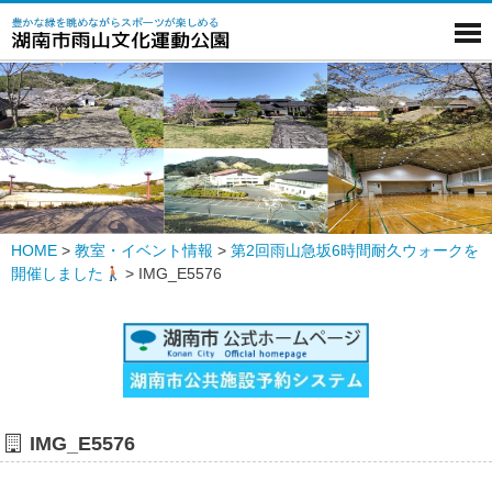
HOME
>
教室・イベント情報
>
第2回雨山急坂6時間耐久ウォークを
開催しました
>
IMG_E5576
IMG_E5576