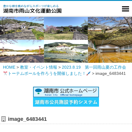
HOME
>
教室・イベント情報
>
2023.8.19 第一回雨山夏の工作会
トーテムポールを作ろうを開催しました！
>
image_6483441
image_6483441